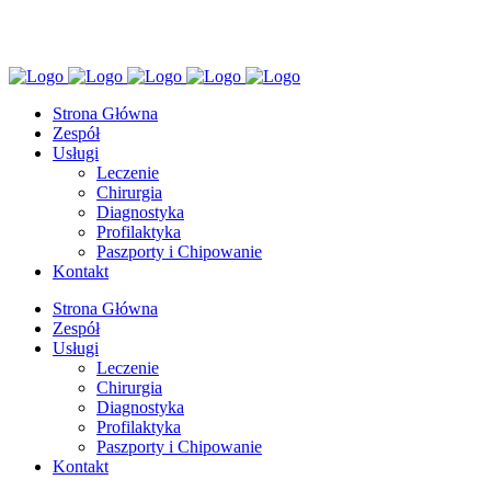
Katowice,
Dębowa 19
Strona Główna
Zespół
Usługi
Leczenie
Chirurgia
Diagnostyka
Profilaktyka
Paszporty i Chipowanie
Kontakt
Strona Główna
Zespół
Usługi
Leczenie
Chirurgia
Diagnostyka
Profilaktyka
Paszporty i Chipowanie
Kontakt